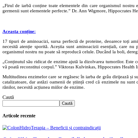
„Firul de iarbă conține toate elementele din care organismul nostru es
germenii sunt elementele perfecte.” Dr. Ann Wigmore, Hippocrates Hea
Aceasta conține:
17 tipuri de aminoacizi, sursa perfectă de proteine, deoarece toți ami
necesită atenție sporită. Aceștia sunt aminoacizii esențiali, care nu
organismul nostru nu poate să reproducă celule. Ducând la boli, deregl
„Conținutul său ridicat de enzime ajută la dizolvarea tumorilor. Este ce
vă poată reconstitui corpul.” Viktoras Kulvinkas, Hippocrates Health In
Multitudinea enzimelor care se regăsesc în iarba de grâu dirijează și
catalizatoare, dar astăzi oamenii de știință cred că enzimele nu sunt 
rănilor, necesită acțiunea miilor de enzime.
Caută
Caută
Articole recente