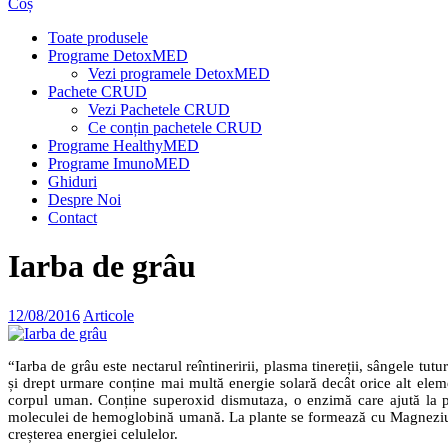
Coș
Toate produsele
Programe DetoxMED
Vezi programele DetoxMED
Pachete CRUD
Vezi Pachetele CRUD
Ce conțin pachetele CRUD
Programe HealthyMED
Programe ImunoMED
Ghiduri
Despre Noi
Contact
Iarba de grâu
12/08/2016
Articole
“Iarba de grâu este nectarul reîntineririi, plasma tinereții, sângele tutur
și drept urmare conține mai multă energie solară decât orice alt elem
corpul uman. Conține superoxid dismutaza, o enzimă care ajută la pre
moleculei de hemoglobină umană. La plante se formează cu Magneziu iar 
creșterea energiei celulelor.