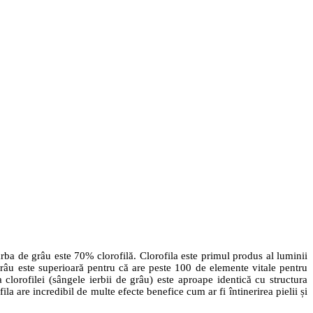
arba de grâu este 70% clorofilă. Clorofila este primul produs al luminii
grâu este superioară pentru că are peste 100 de elemente vitale pentru
lorofilei (sângele ierbii de grâu) este aproape identică cu structura
are incredibil de multe efecte benefice cum ar fi întinerirea pielii și