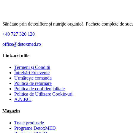
Sănătate prin detoxifiere și nutriție organică. Pachete complete de sucu
+40 727 320 120
office@detoxmed.ro
Link-uri utile
Termeni și Condiții
Întrebări Frecvente
Urmărește comanda
Politica de returnare
Politica de confidențialitate
Politica de Utilizare Cookie-uri
A.N.P.C.
Magazin
Toate produsele
Programe DetoxMED