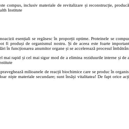
te compus, inclusiv materiale de revitalizare și reconstrucție, producă
lth Institute
noacizii esențiali se regăsesc în proporții optime. Proteinele se compu
 pot fi produși de organismul nostru. Și de aceea este foarte important
ări în funcționarea anumitor organe și se accelerează procesul îmbătrâni
l mai rapid și cel mai sigur mod de a elimina reziduurile interne și de a
stitute
 supraveghează milioanele de reacții biochimice care se produc în orga
doar niște materiale secundare; sunt însăși vitalitatea! De fapt orice ac