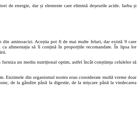
tori de energie, dar și elemente care elimină deșeurile acide. Iarba și
n din aminoacizi. Aceștia pot fi de mai multe feluri, dar există 9 care
 ca alimentația să îi conțină în proporțiile recomandate. În lipsa lor
rii.
 furniza un mediu nutrițional optim, astfel încât conștiința celulelor să
nism. Enzimele din organismul nostru erau considerate multă vreme doar
țiune, de la gândire până la digestie, de la mișcare până la vindecarea