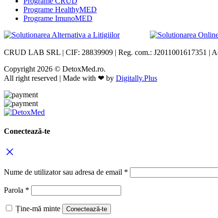
Programe CRUD
Programe HealthyMED
Programe ImunoMED
CRUD LAB SRL | CIF: 28839909 | Reg. com.: J2011001617351 | Adresa
Copyright 2026 © DetoxMed.ro.
All right reserved | Made with ❤ by
Digitally.Plus
Conectează-te
Nume de utilizator sau adresa de email
*
Parola
*
Ține-mă minte
Conectează-te