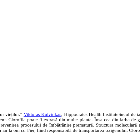
or vieților.”
Viktoras Kulvinkas
, Hippocrates Health InstituteSucul de i
ent. Clorofila poate fi extrasă din multe plante. Însa cea din iarba de 
venirea procesului de îmbătrânire prematură. Structura moleculară a c
la om cu Fier, fiind responsabilă de transportarea oxigenului. Clorofila 