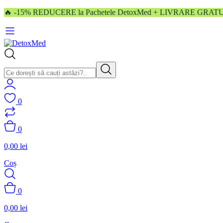
🔥 -15% REDUCERE la Pachetele DetoxMed + LIVRARE GRATUITĂ
0
0
0,00
lei
Coș
0
0,00
lei