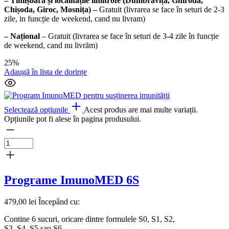
– Timișoara și localitățile limitrofe (Dumbrăvița, Ghiroda,
Chișoda, Giroc, Mosnița) –
Gratuit (livrarea se face în seturi de 2-3
zile, in funcție de weekend, cand nu livram)
– Național
– Gratuit (livrarea se face în seturi de 3-4 zile în funcție
de weekend, cand nu livrăm)
25%
Adaugă în lista de dorințe
Selectează opțiunile
Acest produs are mai multe variații.
Opțiunile pot fi alese în pagina produsului.
Programe ImunoMED 6S
479,00
lei
Începând cu:
Contine 6 sucuri, oricare dintre formulele S0, S1, S2,
S3, S4, S5 sau S6