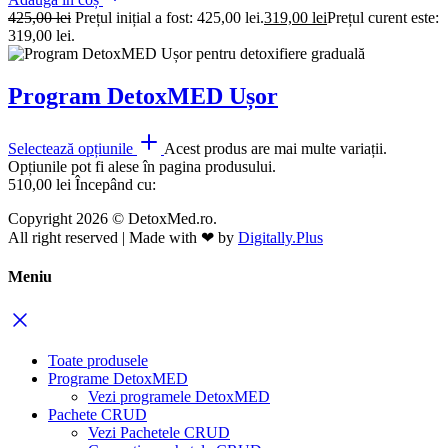
425,00
lei
Prețul inițial a fost: 425,00 lei.
319,00
lei
Prețul curent este:
319,00 lei.
Program DetoxMED Ușor
Selectează opțiunile
Acest produs are mai multe variații.
Opțiunile pot fi alese în pagina produsului.
510,00
lei
Începând cu:
Copyright 2026 © DetoxMed.ro.
All right reserved | Made with ❤ by
Digitally.Plus
Meniu
Toate produsele
Programe DetoxMED
Vezi programele DetoxMED
Pachete CRUD
Vezi Pachetele CRUD