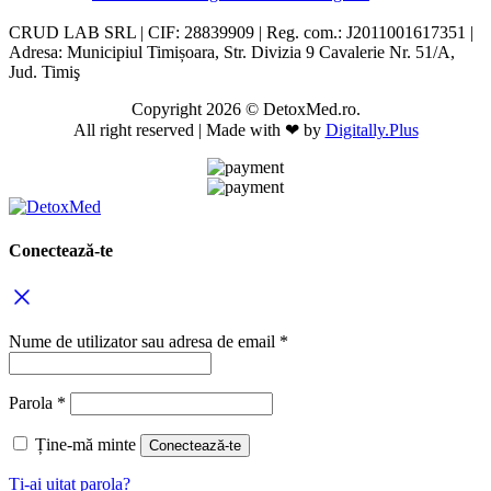
CRUD LAB SRL | CIF: 28839909 | Reg. com.: J2011001617351 |
Adresa: Municipiul Timișoara, Str. Divizia 9 Cavalerie Nr. 51/A,
Jud. Timiş
Copyright 2026 © DetoxMed.ro.
All right reserved | Made with ❤ by
Digitally.Plus
Conectează-te
Nume de utilizator sau adresa de email
*
Parola
*
Ține-mă minte
Conectează-te
Ți-ai uitat parola?