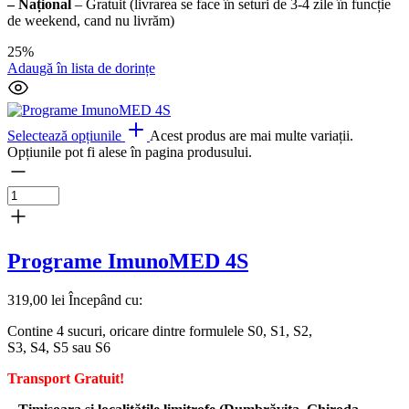
– Național
– Gratuit (livrarea se face în seturi de 3-4 zile în funcție
de weekend, cand nu livrăm)
25%
Adaugă în lista de dorințe
Selectează opțiunile
Acest produs are mai multe variații.
Opțiunile pot fi alese în pagina produsului.
Programe ImunoMED 4S
319,00
lei
Începând cu:
Contine 4 sucuri, oricare dintre formulele S0, S1, S2,
S3, S4, S5 sau S6
Transport Gratuit!