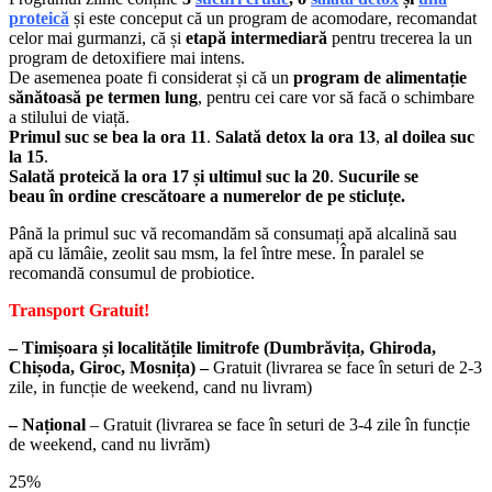
proteică
și este conceput că un program de acomodare, recomandat
celor mai gurmanzi, că și
etapă intermediară
pentru trecerea la un
program de detoxifiere mai intens.
De asemenea poate fi considerat și că un
program de alimentație
sănătoasă pe termen lung
, pentru cei care vor să facă o schimbare
a stilului de viață.
Primul suc se bea la ora 11
.
Salată detox la ora 13
,
al doilea suc
la 15
.
Salată proteică la ora 17
și ultimul suc la 20
.
Sucurile
se
beau
în
ordine
crescătoare
a numerelor de pe
sticluțe
.
Până la primul suc vă recomandăm să consumați apă alcalină sau
apă cu lămâie, zeolit sau msm, la fel între mese. În paralel se
recomandă consumul de probiotice.
Transport Gratuit!
– Timișoara și localitățile limitrofe (Dumbrăvița, Ghiroda,
Chișoda, Giroc, Mosnița) –
Gratuit (livrarea se face în seturi de 2-3
zile, in funcție de weekend, cand nu livram)
– Național
– Gratuit (livrarea se face în seturi de 3-4 zile în funcție
de weekend, cand nu livrăm)
25%