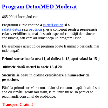
Program DetoxMED Moderat
465,00
lei
Începând cu:
Programul zilnic conține
4
sucuri crude
și o
salată detox
sau
proteică
și este conceput
pentru persoanele
relativ echilibrate
, mai ales sub aspectul cantității de mâncare
consumată, sau care au urmat deja un program Ușor.
De asemenea acest tip de program poate fi urmat o perioada mai
îndelungată.
Primul suc se bea la ora 11
,
al doilea la 13
, apoi
salată la 15
și
ultimele două sucuri la orele 18 și 20
.
Sucurile
se beau
în
ordine
crescătoare
a numerelor de
pe
sticluțe
.
Până la primul suc vă recomandăm să consumați apă alcalină sau
apă cu lămâie, zeolit sau msm, la fel între mese. În paralel se
recomandă consumul de probiotice.
Transport Gratuit!