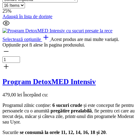
25%
Adaugă în lista de dorințe
Selectează opțiunile
Acest produs are mai multe variații.
Opțiunile pot fi alese în pagina produsului.
Program DetoxMED Intensiv
479,00
lei
Începând cu:
Programul zilnic conține:
6
sucuri crude
și este conceput fie pentru
persoanele cu o anumită
pregătire prealabilă
, fie pentru cei care au
trecut deja, măcar și câteva zile, printr-unul din programele Moderat
sau Ușor.
Sucurile
se consumă la orele 11, 12, 14, 16, 18 și 20
.