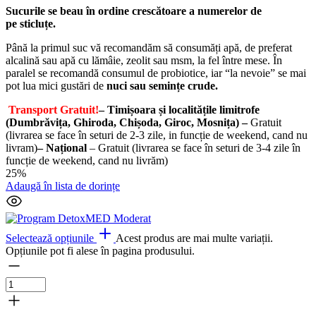
Sucurile
se beau
în
ordine
crescătoare
a numerelor de
pe
sticluțe
.
Până la primul suc vă recomandăm să consumăți apă, de preferat
alcalină sau apă cu lămâie, zeolit sau msm, la fel între mese. În
paralel se recomandă consumul de probiotice, iar “la nevoie” se mai
pot lua mici gustări de
nuci sau semințe crude.
Transport Gratuit!
– Timișoara și localitățile limitrofe
(Dumbrăvița, Ghiroda, Chișoda, Giroc, Mosnița) –
Gratuit
(livrarea se face în seturi de 2-3 zile, in funcție de weekend, cand nu
livram)
– Național
– Gratuit (livrarea se face în seturi de 3-4 zile în
funcție de weekend, cand nu livrăm)
25%
Adaugă în lista de dorințe
Selectează opțiunile
Acest produs are mai multe variații.
Opțiunile pot fi alese în pagina produsului.