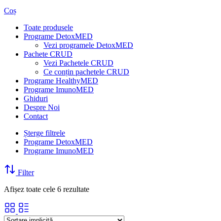
Coș
Toate produsele
Programe DetoxMED
Vezi programele DetoxMED
Pachete CRUD
Vezi Pachetele CRUD
Ce conțin pachetele CRUD
Programe HealthyMED
Programe ImunoMED
Ghiduri
Despre Noi
Contact
Șterge filtrele
Programe DetoxMED
Programe ImunoMED
Filter
Afișez toate cele 6 rezultate