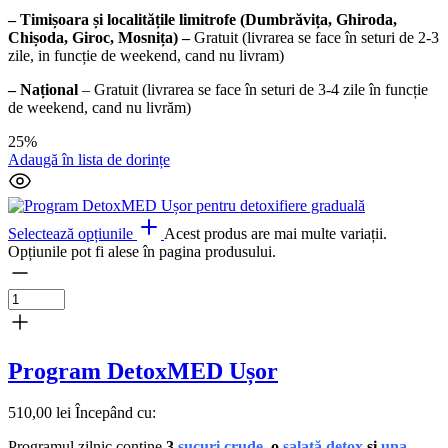
– Timișoara și localitățile limitrofe (Dumbrăvița, Ghiroda,
Chișoda, Giroc, Mosnița) –
Gratuit (livrarea se face în seturi de 2-3
zile, in funcție de weekend, cand nu livram)
– Național
– Gratuit (livrarea se face în seturi de 3-4 zile în funcție
de weekend, cand nu livrăm)
25%
Adaugă în lista de dorințe
Selectează opțiunile
Acest produs are mai multe variații.
Opțiunile pot fi alese în pagina produsului.
Program DetoxMED Ușor
510,00
lei
Începând cu:
Programul zilnic conține
3
sucuri crude
, o
salată detox
și
una