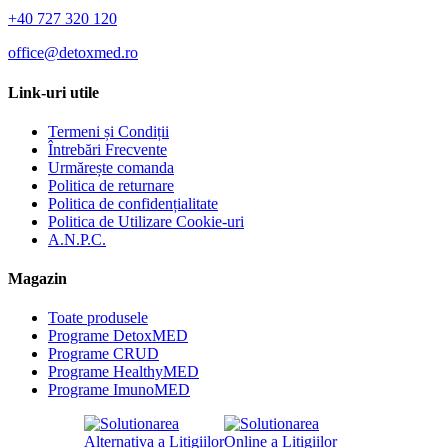
+40 727 320 120
office@detoxmed.ro
Link-uri utile
Termeni și Condiții
Întrebări Frecvente
Urmărește comanda
Politica de returnare
Politica de confidențialitate
Politica de Utilizare Cookie-uri
A.N.P.C.
Magazin
Toate produsele
Programe DetoxMED
Programe CRUD
Programe HealthyMED
Programe ImunoMED