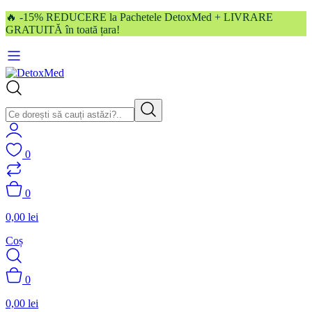
🔥 -15% REDUCERE la Pachetele DetoxMed + LIVRARE
GRATUITĂ în toată țara!
0
0
0,00
lei
Coș
0
0,00
lei